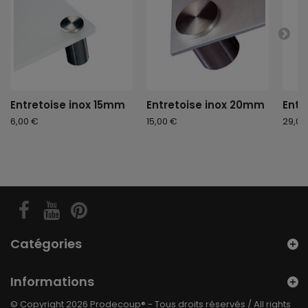
Entretoise inox 15mm
Entretoise inox 20mm
Entr
6,00 €
15,00 €
29,00
Catégories
Informations
© Copyright 2026 Prodecoup® - Tous droits réservés / All rights