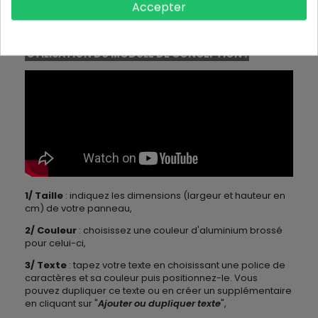
Accepter
INSTRUCTIONS
UTILISATION DU MODULE DE CONCEPTION :
1/ Taille
: indiquez les dimensions (largeur et hauteur en
cm) de votre panneau,
2/ Couleur
: choisissez une couleur d'aluminium brossé
pour celui-ci,
3/ Texte
: tapez votre texte en choisissant une police de
caractères et sa couleur puis positionnez-le. Vous
pouvez dupliquer ce texte ou en créer un supplémentaire
en cliquant sur "
Ajouter ou dupliquer texte
",