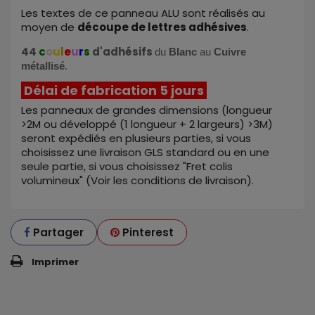
Les textes de ce panneau ALU sont réalisés au
moyen de
découpe de lettres adhésives
.
44
c
o
u
l
e
u
r
s
d'adhésifs
du
Blanc
au
Cuivre
métallisé
.
Délai de fabrication 5 jours
Les panneaux de grandes dimensions (longueur
>2M ou développé (1 longueur + 2 largeurs) >3M)
seront expédiés en plusieurs parties, si vous
choisissez une livraison GLS standard ou en une
seule partie, si vous choisissez "Fret colis
volumineux" (Voir les conditions de livraison).
Partager
Pinterest
Imprimer