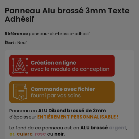
Panneau Alu brossé 3mm Texte
Adhésif
Référence
panneau-alu-brosse-adhesif
État :
Neuf
Panneau en
ALU
Dibond
brossé
de
3mm
d'épaisseur
ENTIÈREMENT PERSONNALISABLE !
Le fond de ce panneau est en
ALU brossé
argent
,
or
,
cuivre
,
rose
ou
noir
.