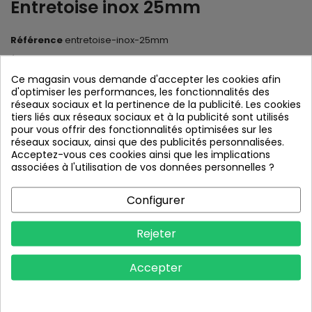
Entretoise inox 25mm
Référence
entretoise-inox-25mm
État :
Neuf
Ce magasin vous demande d'accepter les cookies afin
d'optimiser les performances, les fonctionnalités des
Ces entretoises en
inox brossé
assurent une
réseaux sociaux et la pertinence de la publicité. Les cookies
fixation solide à toutes vos plaques et panneaux
tiers liés aux réseaux sociaux et à la publicité sont utilisés
signalétiques. Leur conception compacte et leur
pour vous offrir des fonctionnalités optimisées sur les
design épuré vous garantissent un encombrement
réseaux sociaux, ainsi que des publicités personnalisées.
minimum et une esthétique contemporaine.
Acceptez-vous ces cookies ainsi que les implications
associées à l'utilisation de vos données personnelles ?
En stock
Configurer
Partager
Pinterest
Rejeter
Imprimer
Accepter
29,00 €
HT