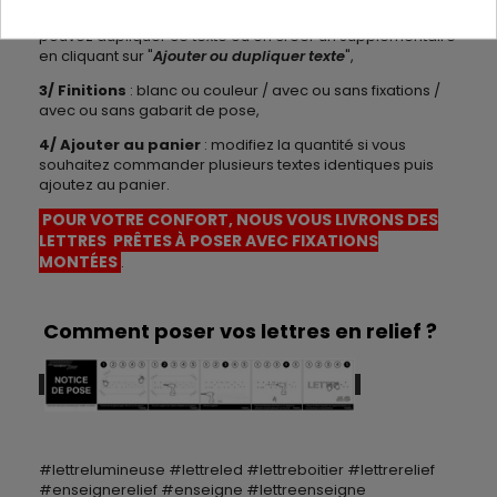
caractères et sa couleur puis positionnez-le. Vous
pouvez dupliquer ce texte ou en créer un supplémentaire
en cliquant sur "
Ajouter ou dupliquer texte
",
3/ Finitions
: blanc ou couleur / avec ou sans fixations /
avec ou sans gabarit de pose,
4/
Ajouter au panier
: modifiez la quantité si vous
souhaitez commander plusieurs textes identiques puis
ajoutez au panier.
POUR VOTRE CONFORT, NOUS VOUS LIVRONS DES
LETTRES PRÊTES À POSER AVEC FIXATIONS
MONTÉES
.
Comment poser vos lettres en relief ?
#lettrelumineuse #lettreled #lettreboitier #lettrerelief
#enseignerelief #enseigne #lettreenseigne