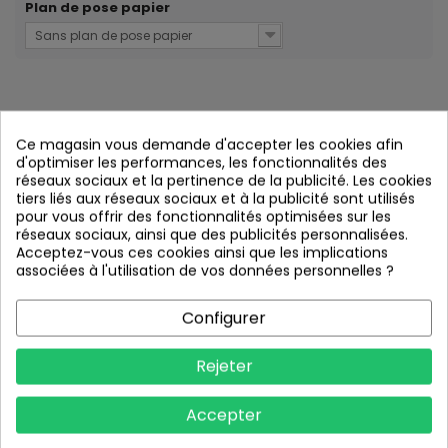
Plan de pose papier
Sans plan de pose papier
INSTRUCTIONS
Ce magasin vous demande d'accepter les cookies afin
d'optimiser les performances, les fonctionnalités des
réseaux sociaux et la pertinence de la publicité. Les cookies
UTILISATION DU MODULE DE CONCEPTION :
tiers liés aux réseaux sociaux et à la publicité sont utilisés
pour vous offrir des fonctionnalités optimisées sur les
réseaux sociaux, ainsi que des publicités personnalisées.
Acceptez-vous ces cookies ainsi que les implications
associées à l'utilisation de vos données personnelles ?
Configurer
Rejeter
1/ Taille disponible
: indiquez les dimensions (largeur et
Accepter
hauteur en cm) de l'emplacement disponible,
2/ Texte
: tapez votre texte en choisissant une police de