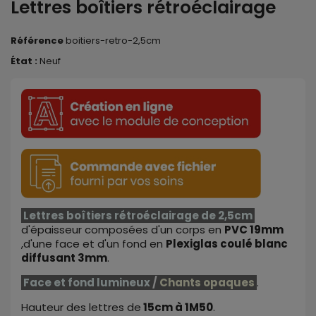
Lettres boîtiers rétroéclairage
Référence
boitiers-retro-2,5cm
État :
Neuf
Lettres boîtiers rétroéclairage
de
2,5cm
d'épaisseur composées d'un corps en
PVC 19mm
,d'une face et d'un fond en
Plexiglas coulé blanc
diffusant 3mm
.
Face et fond lumineux
/
Chants opaques
.
Hauteur des lettr
e
s
de
15cm
à
1M50
.