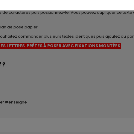
geur et hauteur en cm) de l'emplacement disponible,
ce de caractères puis positionnez-le. Vous pouvez dupliquer ce texte
plan de pose papier,
s souhaitez commander plusieurs textes identiques puis ajoutez au pan
ES LETTRES PRÊTES À POSER AVEC FIXATIONS MONTÉES
.
 ?
lief #enseigne