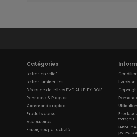
Catégories
Inform
Lettres en relief
Conditions
Lettres lumineuses
Livraison
Découpe de lettres PVC ALU PLEXI BOIS
Copyrigh
Panneaux & Plaques
Demande
Commande rapide
Utilisati
Produits perso
Prodecou
français
Accessoires
lettre-d
Enseignes par activité
pvc-plex