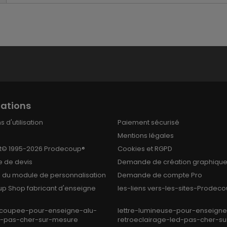
ations
 d'utilisation
Paiement sécurisé
Mentions légales
t© 1995-2026 Prodecoup®
Cookies et RGPD
 de devis
Demande de création graphiqu
on du module de personnalisation
Demande de compte Pro
p Shop fabricant d'enseigne
les-liens vers-les-sites-Prodec
ecoupee-pour-enseigne-alu-
lettre-lumineuse-pour-enseigne-
i-pas-cher-sur-mesure
retroeclairage-led-pas-cher-su