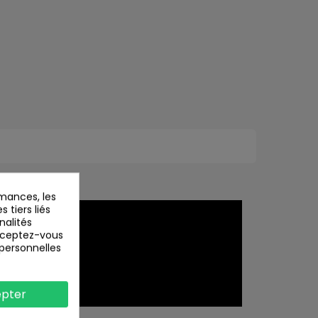
mances, les
 tiers liés
nalités
Acceptez-vous
 personnelles
pter