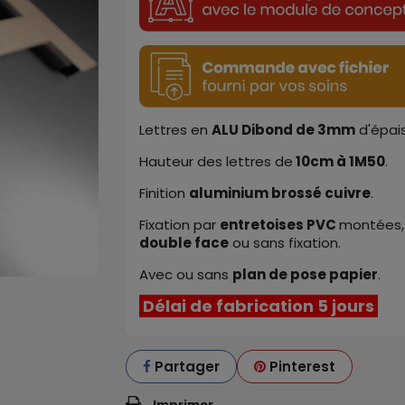
Lettres en
ALU
Dibond de
3mm
d'épais
Hauteur des lettr
e
s
de
10cm
à
1M50
.
Finition
aluminium brossé cuivre
.
Fixation par
entretoises PVC
montées,
double face
ou sans fixation.
Avec ou sans
plan de pose papier
.
Délai de fabrication 5 jours
Partager
Pinterest
Imprimer