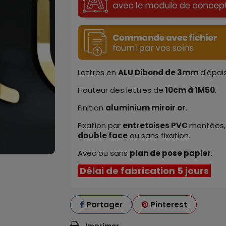
Lettres en
ALU
Dibond de
3mm
d'épais
Hauteur des lettr
e
s
de
10cm
à
1M50
.
Finition
aluminium miroir or
.
Fixation par
entretoises PVC
montées,
double face
ou sans fixation.
Avec ou sans
plan de pose papier
.
Délai de fabrication 5 jours
Partager
Pinterest
Imprimer