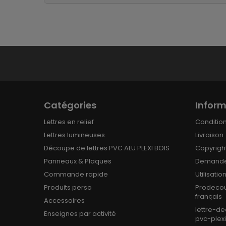
Catégories
Inform
Lettres en relief
Conditions
Lettres lumineuses
Livraison
Découpe de lettres PVC ALU PLEXI BOIS
Copyrigh
Panneaux & Plaques
Demande
Commande rapide
Utilisati
Produits perso
Prodecou
français
Accessoires
lettre-d
Enseignes par activité
pvc-plex