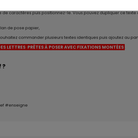
geur et hauteur en cm) de l'emplacement disponible,
ce de caractères puis positionnez-le. Vous pouvez dupliquer ce texte
plan de pose papier,
s souhaitez commander plusieurs textes identiques puis ajoutez au pan
ES LETTRES PRÊTES À POSER AVEC FIXATIONS MONTÉES
.
 ?
lief #enseigne