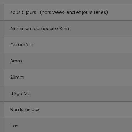
sous 5 jours ! (hors week-end et jours fériés)
Aluminium composite 3mm
Chromé or
3mm
20mm
4 kg / M2
Non lumineux
1 an