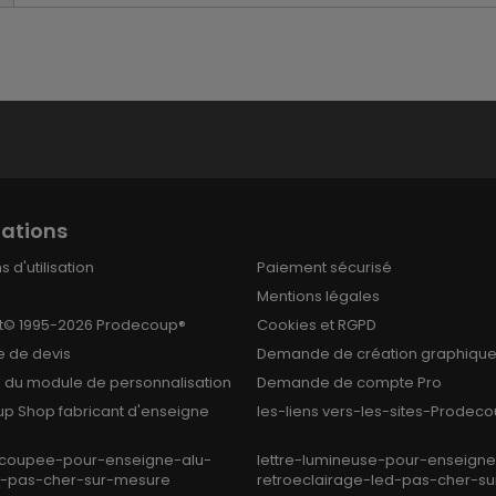
ations
 d'utilisation
Paiement sécurisé
Mentions légales
t© 1995-2026 Prodecoup®
Cookies et RGPD
 de devis
Demande de création graphiqu
on du module de personnalisation
Demande de compte Pro
p Shop fabricant d'enseigne
les-liens vers-les-sites-Prodec
ecoupee-pour-enseigne-alu-
lettre-lumineuse-pour-enseigne-
i-pas-cher-sur-mesure
retroeclairage-led-pas-cher-su