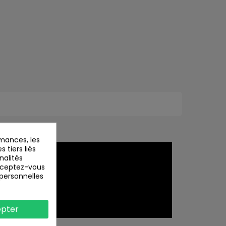
mances, les
 tiers liés
nalités
Acceptez-vous
 personnelles
pter