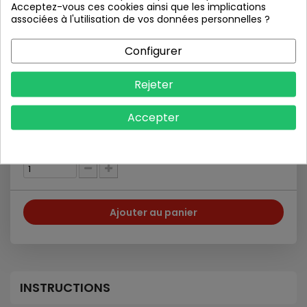
Acceptez-vous ces cookies ainsi que les implications
associées à l'utilisation de vos données personnelles ?
Partager
Pinterest
Configurer
Imprimer
Rejeter
Accepter
Quantité
Ajouter au panier
INSTRUCTIONS