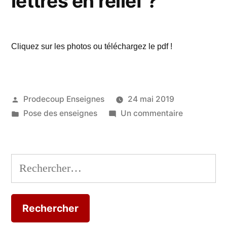
lettres en relief ?
Cliquez sur les photos ou téléchargez le pdf !
Publié
Prodecoup Enseignes
24 mai 2019
par
Publié
sur
Pose des enseignes
Un commentaire
dans
Comment
poser
des
Rechercher :
lettres
en
relief
?