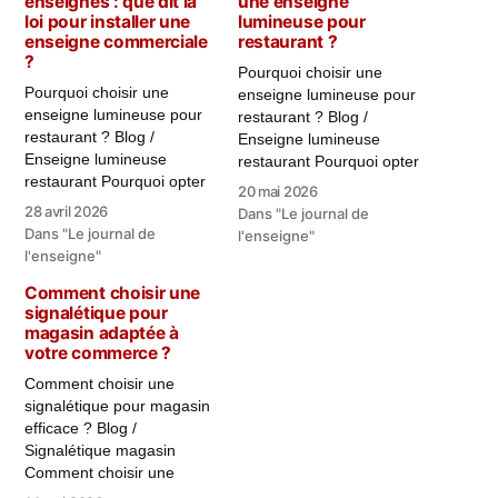
enseignes : que dit la
une enseigne
loi pour installer une
lumineuse pour
enseigne commerciale
restaurant ?
?
Pourquoi choisir une
Pourquoi choisir une
enseigne lumineuse pour
enseigne lumineuse pour
restaurant ? Blog /
restaurant ? Blog /
Enseigne lumineuse
Enseigne lumineuse
restaurant Pourquoi opter
restaurant Pourquoi opter
pour une enseigne
20 mai 2026
pour une enseigne
lumineuse pour restaurant
28 avril 2026
Dans "Le journal de
lumineuse pour restaurant
? Pour un restaurant, la
Dans "Le journal de
l'enseigne"
? Pour un restaurant, la
visibilité est essentielle. Un
l'enseigne"
visibilité est essentielle. Un
client doit pouvoir vous
Comment choisir une
client doit pouvoir vous
repérer facilement depuis
signalétique pour
repérer facilement depuis
la rue, identifier votre
magasin adaptée à
la rue, identifier votre
ambiance et comprendre
votre commerce ?
ambiance et comprendre
immédiatement votre
immédiatement votre
univers. Enseigne
Comment choisir une
univers. Enseigne
lumineuse pour…
signalétique pour magasin
lumineuse pour…
efficace ? Blog /
Signalétique magasin
Comment choisir une
signalétique pour magasin