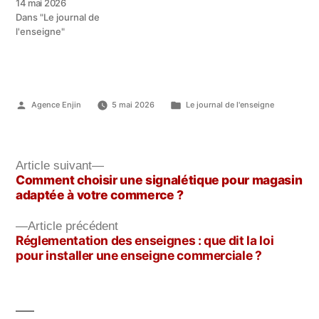
14 mai 2026
adaptée à votre commerce
Dans "Le journal de
? La signalétique pour
l'enseigne"
magasin ne sert pas
seulement à indiquer un
nom ou une direction. Elle
attire le regard, rassure le
client, valorise l’image de
Publié
Publié
Agence Enjin
5 mai 2026
Le journal de l'enseigne
marque et…
par
dans
Article
Article suivant
Comment choisir une signalétique pour magasin
suivant :
adaptée à votre commerce ?
Navigation
de
Article
Article précédent
Réglementation des enseignes : que dit la loi
précédent :
l’article
pour installer une enseigne commerciale ?