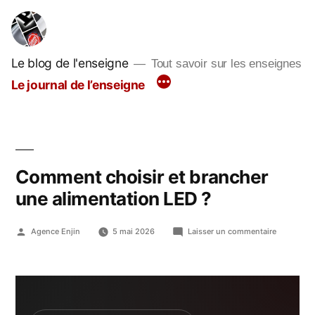
Aller
au
contenu
Le blog de l'enseigne
Tout savoir sur les enseignes
Le journal de l’enseigne
Comment choisir et brancher
une alimentation LED ?
Publié
sur
Agence Enjin
5 mai 2026
Laisser un commentaire
par
Comment
choisir
et
brancher
une
alimentati