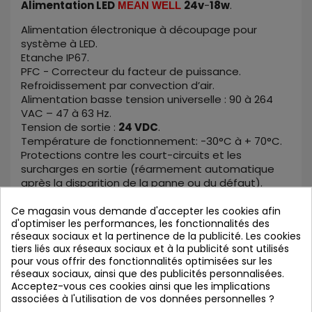
Alimentation LED
24v
-
18w
.
MEAN WELL
Alimentation électronique à découpage pour
système à LED.
Etanche IP67.
PFC - Correcteur du facteur de puissance.
Refroidissement par convection d’air.
Alimentation basse tension universelle : 90 à 264
VAC – 47 à 63 Hz.
Tension de sortie :
24 VDC
.
Température de fonctionnement: -30°C à + 70°C.
Protections contre les court-circuits et les
surcharges en sortie (réarmement automatique
après la disparition de la panne ou du défaut).
Protection contre les surtensions en entrée
(réarmement par marche/arrêt après la disparition
Ce magasin vous demande d'accepter les cookies afin
d'optimiser les performances, les fonctionnalités des
de la panne ou du défaut).
réseaux sociaux et la pertinence de la publicité. Les cookies
Protection contre les surchauffes supérieures à
tiers liés aux réseaux sociaux et à la publicité sont utilisés
70°C.
pour vous offrir des fonctionnalités optimisées sur les
réseaux sociaux, ainsi que des publicités personnalisées.
En stock
Acceptez-vous ces cookies ainsi que les implications
(Photo non contractuelle
)
associées à l'utilisation de vos données personnelles ?