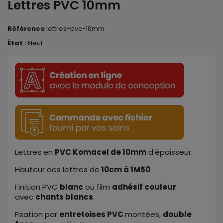
Lettres PVC 10mm
Référence
lettres-pvc-10mm
État :
Neuf
Lettres en
PVC
Komacel de
10mm
d'épaisseur.
Hauteur des lettr
e
s
de
10cm
à
1M50
.
Finition PVC
blanc
ou film
adhésif couleur
avec
chants blancs
.
Fixation par
entretoises PVC
montées,
double