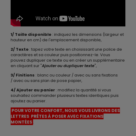
1/ Taille disponible
: indiquez les dimensions (largeur et
hauteur en cm) de l'emplacement disponible,
2/ Texte
: tapez votre texte en choisissant une police de
caractères et sa couleur puis positionnez-le. Vous
pouvez dupliquer ce texte ou en créer un supplémentaire
en cliquant sur "
Ajouter ou dupliquer texte
",
3/ Finitions
: blanc ou couleur / avec ou sans fixations
/ avec ou sans plan de pose papier,
4/
Ajouter au panier
: modifiez la quantité si vous
souhaitez commander plusieurs textes identiques puis
ajoutez au panier.
POUR VOTRE CONFORT, NOUS VOUS LIVRONS DES
LETTRES PRÊTES À POSER AVEC FIXATIONS
MONTÉES
.