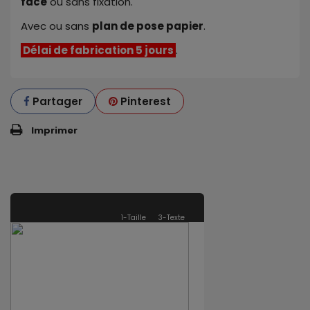
face
ou sans fixation.
Avec ou sans
plan de pose papier
.
Délai de fabrication 5 jours
.
Partager
Pinterest
Imprimer
1-Taille
3-Texte